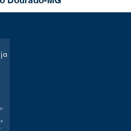
 Do Dourado-MG
oja
l
 e
,