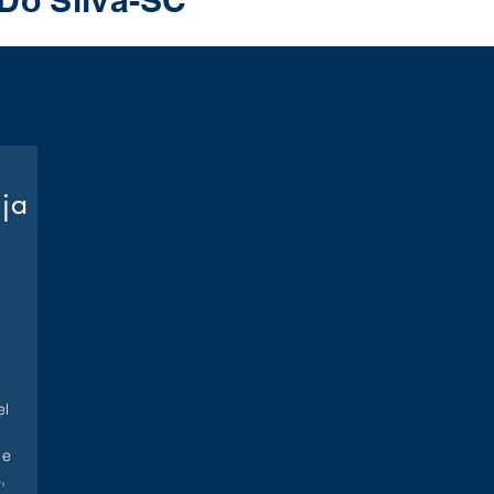
 Do Silva-SC
oja
l
 e
,