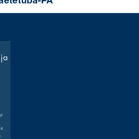
baetetuba-PA
oja
l
 e
,