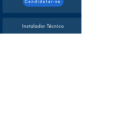
Candidatar-se
Instalador Técnico
Atividades:
Será responsável pela
montagem e conexão de redes de
computadores, garantindo a integridade e
o funcionamento adequado dos
equipamentos.
Candidatar-se
Operador Call Center