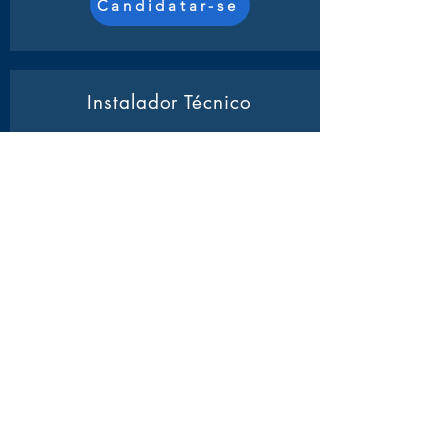
Candidatar-se
Instalador Técnico
Atividades:
Será responsável pela
montagem e conexão de redes de
computadores, garantindo a integridade e
o funcionamento adequado dos
equipamentos.
Candidatar-se
Operador Call Center