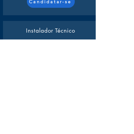
Candidatar-se
Instalador Técnico
Atividades:
Será responsável pela
montagem e conexão de redes de
computadores, garantindo a integridade e
o funcionamento adequado dos
equipamentos.
Candidatar-se
Operador Call Center