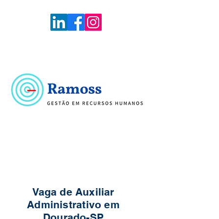
Voltar
Portal de Vagas
Vaga de Auxiliar
Administrativo em
Dourado-SP