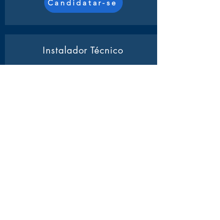
Candidatar-se
Instalador Técnico
Atividades:
Será responsável pela
montagem e conexão de redes de
computadores, garantindo a integridade e
o funcionamento adequado dos
equipamentos.
Candidatar-se
Operador Call Center