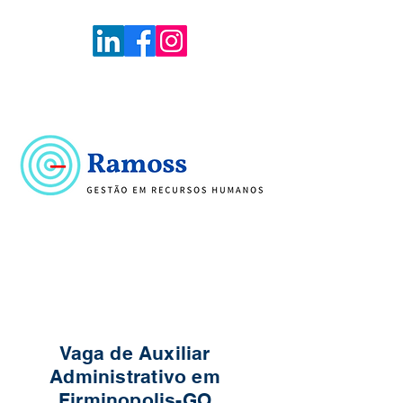
Voltar
Portal de Vagas
Vaga de Auxiliar
Administrativo em
Firminopolis-GO