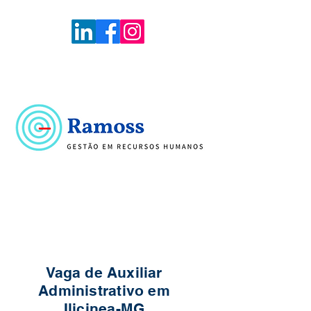
Voltar
Portal de Vagas
Vaga de Auxiliar
Administrativo em
Ilicinea-MG