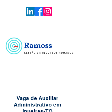
Voltar
Portal de Vagas
Vaga de Auxiliar
Administrativo em
Ipueiras-TO