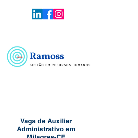
Voltar
Portal de Vagas
Vaga de Auxiliar
Administrativo em
Milagres-CE