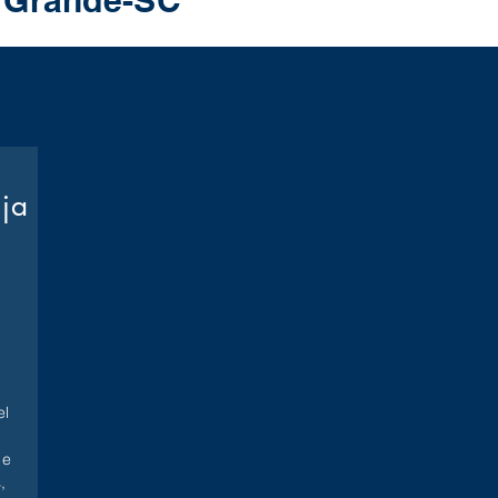
o Grande-SC
oja
l
 e
,