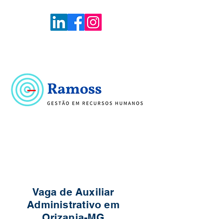
Voltar
Portal de Vagas
Vaga de Auxiliar
Administrativo em
Orizania-MG