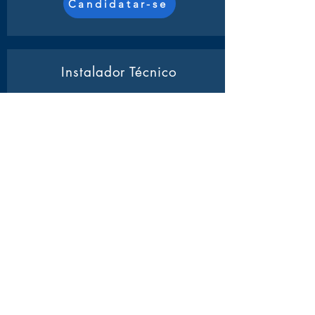
Candidatar-se
Instalador Técnico
Atividades:
Será responsável pela
montagem e conexão de redes de
computadores, garantindo a integridade e
o funcionamento adequado dos
equipamentos.
Candidatar-se
Operador Call Center