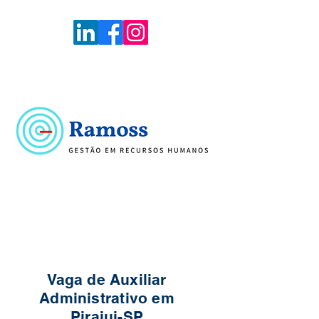
Voltar
Portal de Vagas
Vaga de Auxiliar
Administrativo em
Pirajui-SP