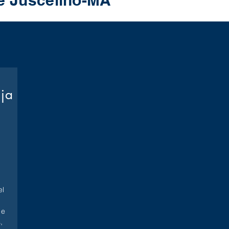
te Juscelino-MA
oja
l
 e
,