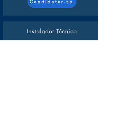
Candidatar-se
Instalador Técnico
Atividades:
Será responsável pela
montagem e conexão de redes de
computadores, garantindo a integridade e
o funcionamento adequado dos
equipamentos.
Candidatar-se
Operador Call Center