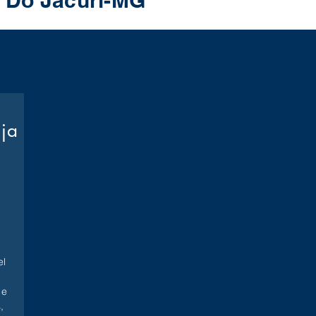
e Do Jacuri-MG
oja
l
 e
,