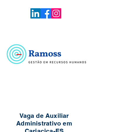
Voltar
Portal de Vagas
Vaga de Auxiliar
Administrativo em
Cariacica-ES