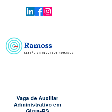
Voltar
Portal de Vagas
Vaga de Auxiliar
Administrativo em
Girua-RS