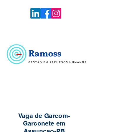
Voltar
Portal de Vagas
Vaga de Garcom-
Garconete em
Assuncao-PB