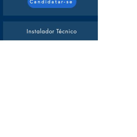
Candidatar-se
Instalador Técnico
Atividades:
Será responsável pela
montagem e conexão de redes de
computadores, garantindo a integridade e
o funcionamento adequado dos
equipamentos.
Candidatar-se
Operador Call Center